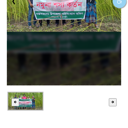
❮
❯
🡸
🡺