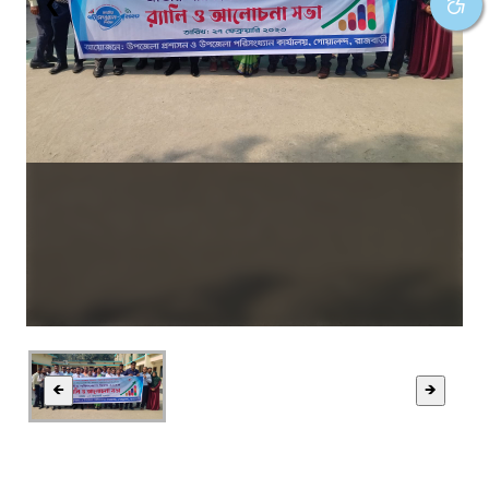
❮
❯
🡸
🡺