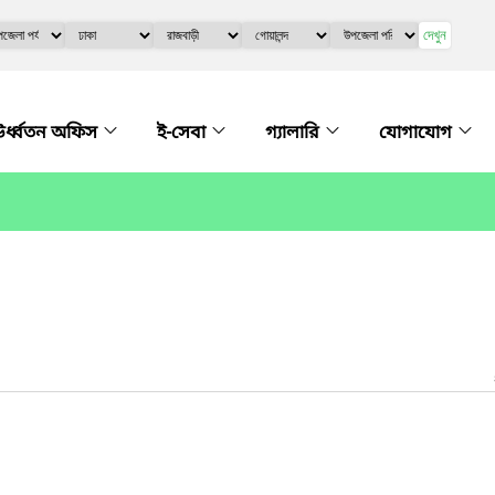
দেখুন
র্ধ্বতন অফিস
ই-সেবা
গ্যালারি
যোগাযোগ